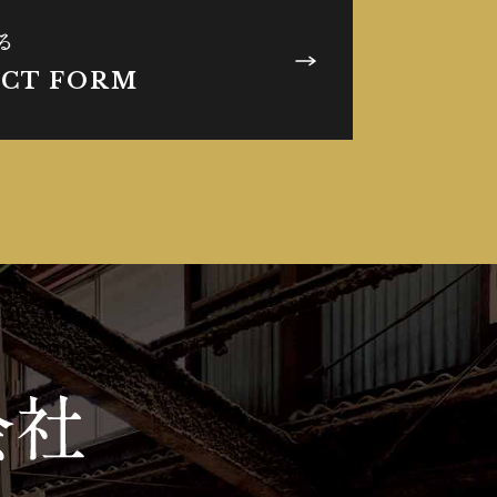
る
CT FORM