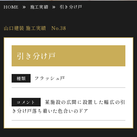
»
»
HOME
施工実績
引き分け戸
山口建装 施工実績 No.38
引き分け戸
フラッシュ戸
種類
某施設の広間に設置した幅広の引
コメント
き分け戸落ち着いた色合いのドア